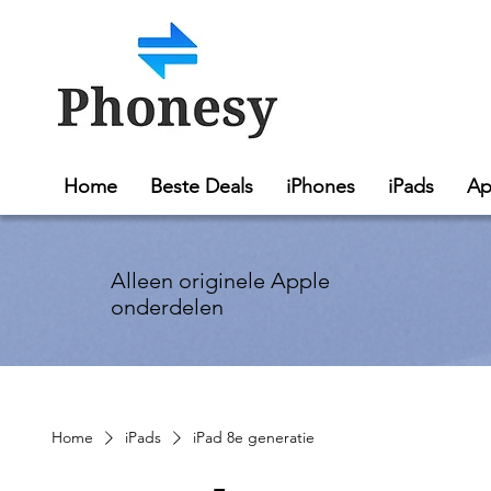
Home
Beste Deals
iPhones
iPads
Ap
Alleen originele Apple
onderdelen
Home
iPads
iPad 8e generatie