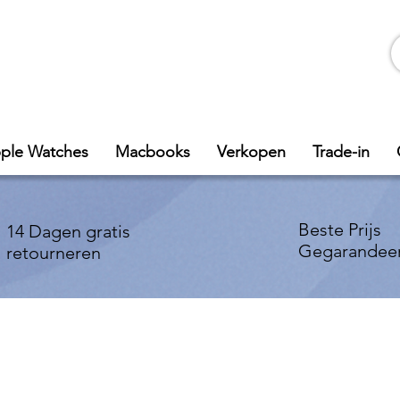
ple Watches
Macbooks
Verkopen
Trade-in
Beste Prijs
14 Dagen gratis
Gegarandee
retourneren